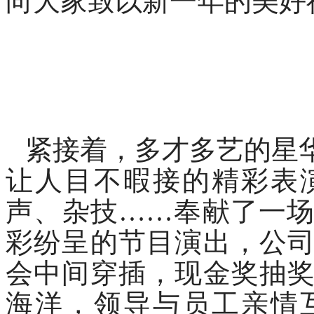
向大家致以新一年的美好
紧接着，多才多艺的星
让人目不暇接的精彩表
声、杂技……奉献了一
彩纷呈的节目演出，公
会中间穿插，现金奖抽
海洋，领导与员工亲情