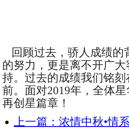
回顾过去，骄人成绩的
的努力，更是离不开广大
持。过去的成绩我们铭刻
前。面对
2019
年，全体星
再创星篇章！
上一篇：浓情中秋•情系