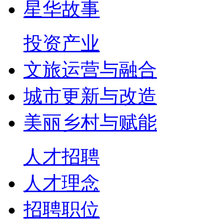
星华故事
投资产业
文旅运营与融合
城市更新与改造
美丽乡村与赋能
人才招聘
人才理念
招聘职位