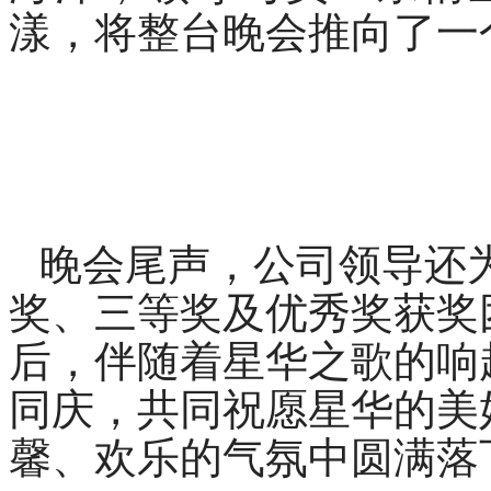
漾，将整台晚会推向了一
晚会尾声，公司领导还
奖、三等奖及优秀奖获奖
后，伴随着星华之歌的响
同庆，共同祝愿星华的美
馨、欢乐的气氛中圆满落