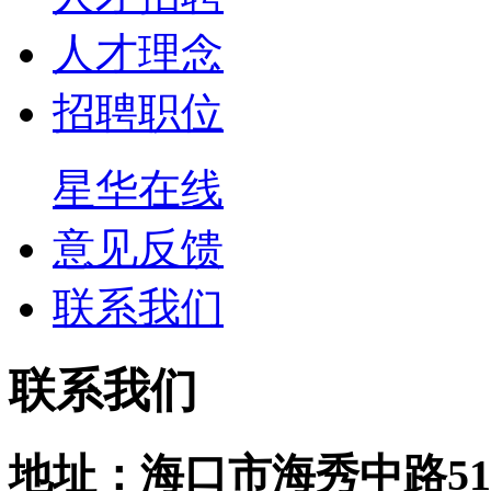
人才理念
招聘职位
星华在线
意见反馈
联系我们
联系我们
地址：海口市海秀中路51