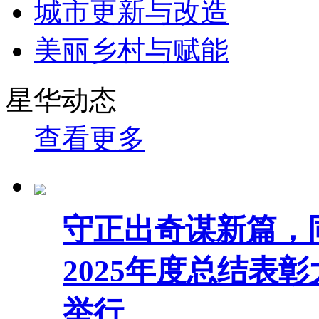
城市更新与改造
美丽乡村与赋能
星华动态
查看更多
守正出奇谋新篇，同
2025年度总结表彰
举行