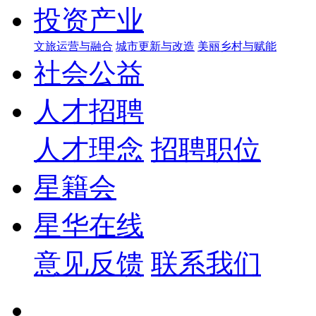
投资产业
文旅运营与融合
城市更新与改造
美丽乡村与赋能
社会公益
人才招聘
人才理念
招聘职位
星籍会
星华在线
意见反馈
联系我们