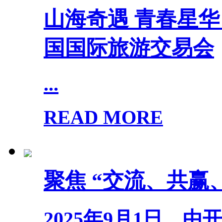
山海奇遇 青春星华 |
国国际旅游交易会
...
READ MORE
聚焦 “交流、共赢
2025年9月1日，