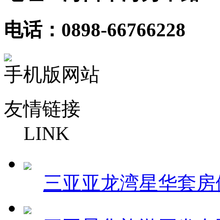
电话：0898-66766228
手机版网站
友情链接
LINK
三亚亚龙湾星华套房