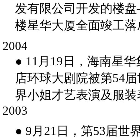
发有限公司开发的楼盘
楼星华大厦全面竣工落
2004
● 11月19日，海南
店环球大剧院被第54
界小姐才艺表演及服装
2003
● 9月21日，第53