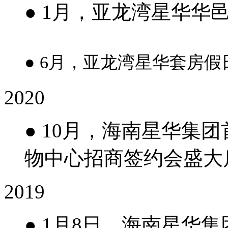
● 1月，亚龙湾星华
●
6月，
亚龙湾星华套房假
2020
● 10月，海南星华集团
物中心招商签约会盛大
2019
● 1月8日，海南星华