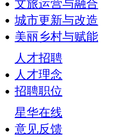
文旅运营与融合
城市更新与改造
美丽乡村与赋能
人才招聘
人才理念
招聘职位
星华在线
意见反馈