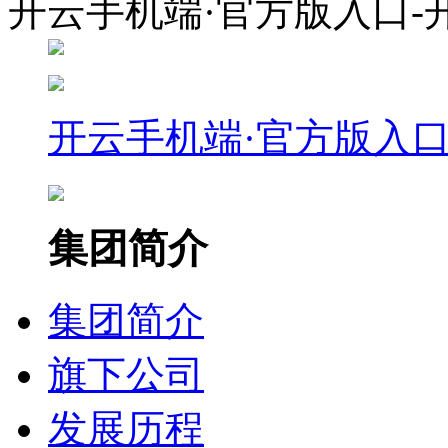
开云手机端·官方版入口-开云o
开云手机端·官方版入口-开
集团简介
集团简介
旗下公司
发展历程