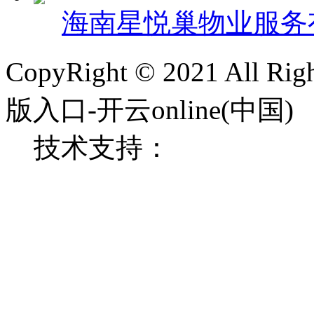
海南星悦巢物业服务
CopyRight © 2021 All
版入口-开云online(中国
技术支持：