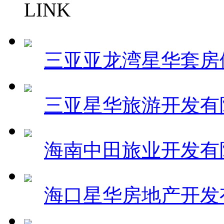
LINK
三亚亚龙湾星华套房
三亚星华旅游开发有
海南中田旅业开发有
海口星华房地产开发