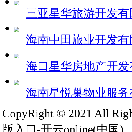
三亚星华旅游开发有
海南中田旅业开发有
海口星华房地产开发
海南星悦巢物业服务
CopyRight © 2021 All
版入口-开云online(中国