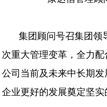
集团顾问号召集团领导
次重大管理变革，全力配
公司当前及未来中长期发
企业更好的发展奠定坚实