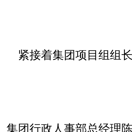
紧接着集团项目组组
集团行政人事部总经理