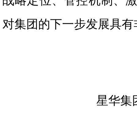
战略定位、管控机制、
对集团的下一步发展具有
星华集