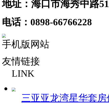
地址：海口市海秀中路51
电话：0898-66766228
手机版网站
友情链接
LINK
三亚亚龙湾星华套房