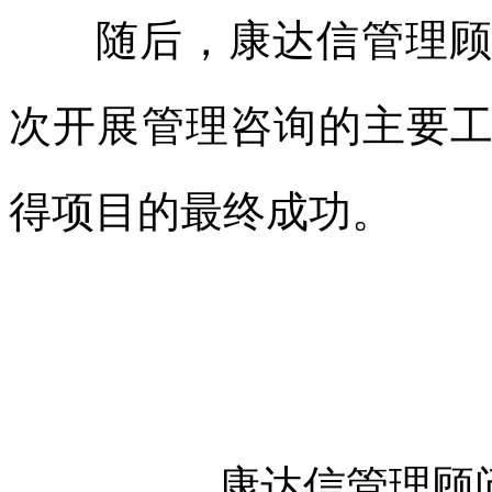
随后，康达信管理顾问
次开展管理咨询的主要
得项目的最终成功。
康达信管理顾