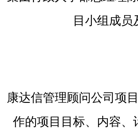
目小组成员
康达信管理顾问公司项
作的项目目标、内容、